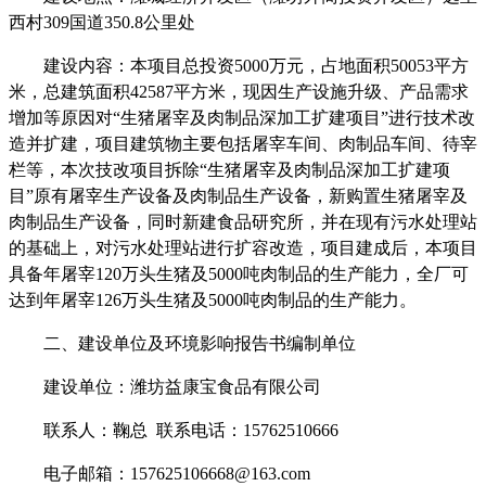
西村
309
国道
350.8
公里处
建设内容：本项
目总投资
5
000
万元，
占地面积
50053
平方
米
，总建筑面积
42587
平方米，
现因生产设施升级、产品需求
增加等原因对
“生猪屠宰及肉制品深加工扩建
项目
”
进行技术改
造并扩建，项目建筑物主要包括屠宰车间、肉制品车间、待宰
栏等，本次技改项目拆除
“生猪屠宰及肉制品深加工扩建
项
目
”
原有屠宰生产设备及肉制品生产设备，新购置生猪屠宰及
肉制品生产设备，同时新建食品研究所，并在
现有污水处理站
的基础上
，
对污水处理站进行扩容改造，项目建成后，本项目
具备年屠宰
120
万头生猪及
5000
吨肉制品的生产能力，全厂可
达到年屠宰
126
万头生猪及
5000
吨肉制品
的
生产能力。
二、建设单位及环境影响报告书编制单位
建设单位：
潍坊益康宝食品有限公司
联系人：
鞠总
联系电话：
15762510666
电子邮箱：
15762510666
8@163.com